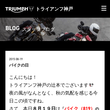
トライアンフ神戸
BLOG
スタッフブログ
2015 08-19
バイクの日
こんにちは！
トライアンフ神戸の辻本でございます
夜の風がなんとなく、秋の気配を感じる今
日この頃ですね。
さて、本日
８月１９日
は
バイク（819）
「
の