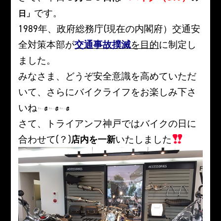
です。
日」
1989年、政府総務庁(現在の内閣府）交通安
全対策本部が
交通事故撲滅
を目的
に制定し
ました。
みなさま、どうぞ安全意識を高めていただ
いて、さらにバイクライフをお楽しみ下さ
いね
さて、トライアンフ神戸ではバイクの日に
合わせて(？)
いたしました
店内を一新