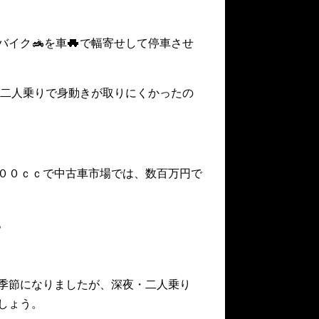
バイク
を車
で幅寄せして停車させ
も二人乗りで身動きが取りにくかったの
００ｃｃで中古車市場では、数百万円で
。
季節になりましたが、深夜・二人乗り
しょう。