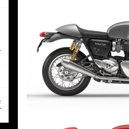
ン
な
ン