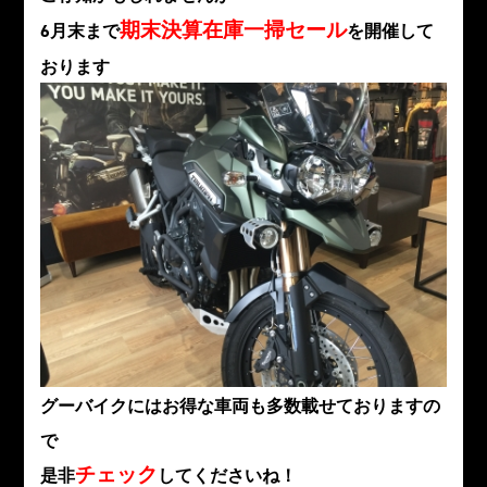
期末決算在庫一掃セール
6月末まで
を開催して
おります
グーバイクにはお得な車両も多数載せておりますの
で
チェック
是非
してくださいね！